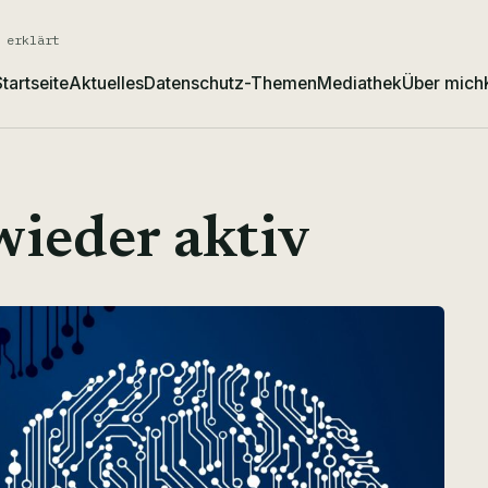
 erklärt
tartseite
Aktuelles
Datenschutz-Themen
Mediathek
Über mich
wieder aktiv