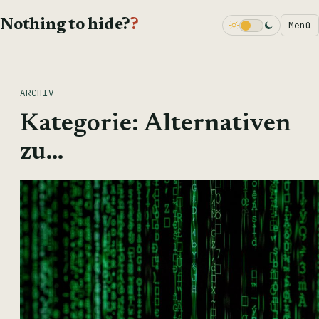
Nothing to hide?
?
Menü
Dark Mode
ARCHIV
Kategorie:
Alternativen
zu…