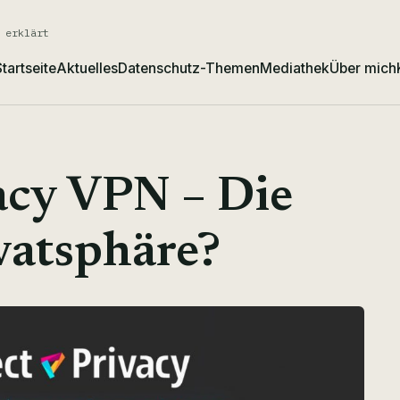
 erklärt
tartseite
Aktuelles
Datenschutz-Themen
Mediathek
Über mich
acy VPN – Die
vatsphäre?